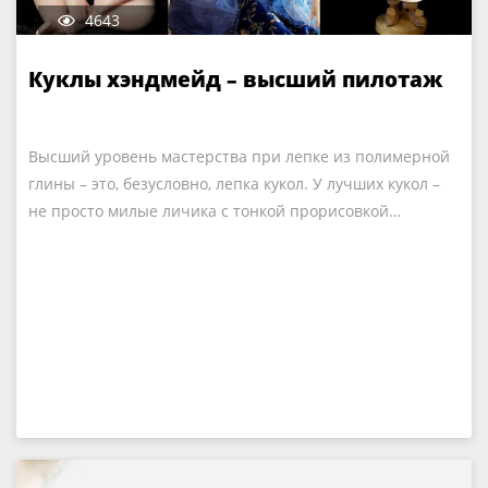
4643
Куклы хэндмейд – высший пилотаж
Высший уровень мастерства при лепке из полимерной
глины – это, безусловно, лепка кукол. У лучших кукол –
не просто милые личика с тонкой прорисовкой…