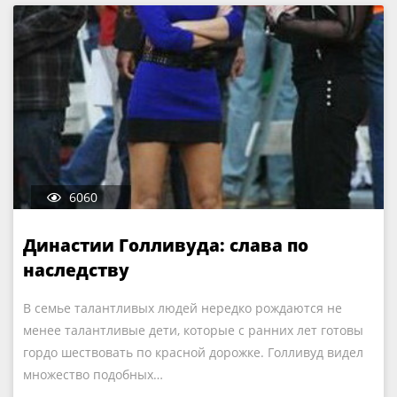
6060
Династии Голливуда: слава по
наследству
В семье талантливых людей нередко рождаются не
менее талантливые дети, которые с ранних лет готовы
гордо шествовать по красной дорожке. Голливуд видел
множество подобных…