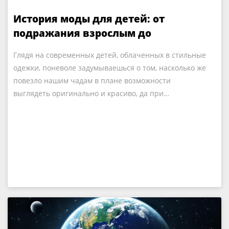
История моды для детей: от
подражания взрослым до
собственных брендов
Глядя на современных детей, облаченных в стильные
одежки, поневоле задумываешься о том, насколько же
повезло нашим чадам в плане возможности
выглядеть оригинально и красиво, да при…