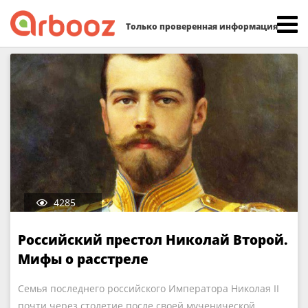
Найти:
Только проверенная информация
Skip
to
content
4285
Российский престол Николай Второй.
Мифы о расстреле
Семья последнего российского Императора Николая II
почти через столетие после своей мученической