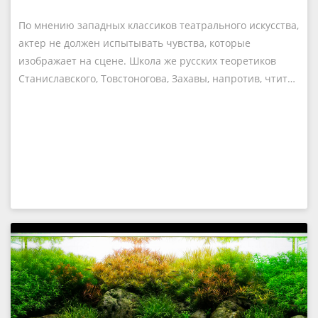
По мнению западных классиков театрального искусства,
актер не должен испытывать чувства, которые
изображает на сцене. Школа же русских теоретиков
Станиславского, Товстоногова, Захавы, напротив, чтит…