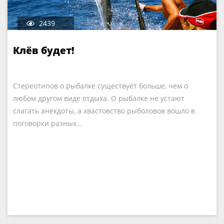
2439
Клёв будет!
Стереотипов о рыбалке существует больше, чем о
любом другом виде отдыха. О рыбалке не устают
слагать анекдоты, а хвастовство рыболовов вошло в
поговорки разных…