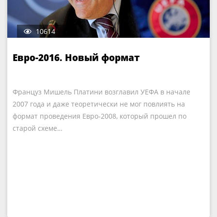
10614
Евро-2016. Новый формат
Француз Мишель Платини возглавил УЕФА в начале
2007 года и даже теоретически не мог повлиять на
формат проведения Евро-2008, который прошел по
старой схеме…