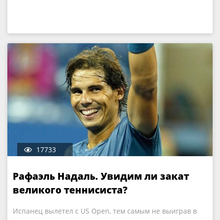
17733
Рафаэль Надаль. Увидим ли закат
великого теннисиста?
Испанец вылетел с US Open, тем самым не выиграв в