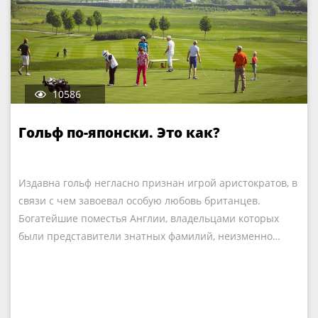
10586
Гольф по-японски. Это как?
Издавна гольф негласно признан игрой аристократов, в
связи с чем завоевал особую любовь британцев.
Богатейшие поместья Англии, владельцами которых
были представители знатных фамилий, неизменно…