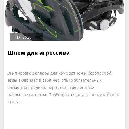
6628
Шлем для агрессива
Экипировка роллера для комфортной и безопасной
езды включает в себя несколько обязательных
элементов: ролики, перчатки, наколенники,
налокотники, шлем. Подбираются они в зависимости от
стиля…