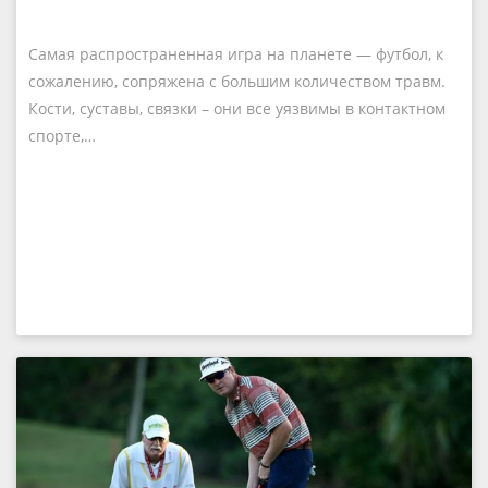
Самая распространенная игра на планете — футбол, к
сожалению, сопряжена с большим количеством травм.
Кости, суставы, связки – они все уязвимы в контактном
спорте,…