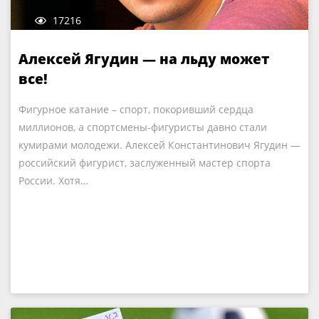
17216
Алексей Ягудин — на льду может
все!
Фигурное катание – спорт, покоривший сердца
миллионов, а спортсмены-фигуристы давно стали
кумирами молодежи. Алексей Константинович Ягудин —
российский фигурист, заслуженный мастер спорта
России. Хотя…