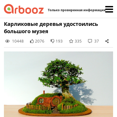
Найти:
Только проверенная информация
Skip
Карликовые деревья удостоились
to
большого музея
content
10448
2076
193
335
37