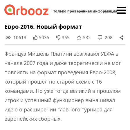
Найти:
Только проверенная информация
Skip
Евро-2016. Новый формат
to
10613
5035
365
532
208
content
Француз Мишель Платини возглавил УЕФА в
начале 2007 года и даже теоретически не мог
повлиять на формат проведения Евро-2008,
который прошел по старой схеме с 16
командами. Но уже тогда великий в прошлом
игрок и успешный функционер вынашивал
идею о расширении главного турнира для
европейских сборных.