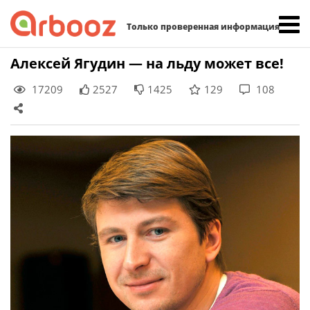
Найти:
Только проверенная информация
Skip
Алексей Ягудин — на льду может все!
to
17209
2527
1425
129
108
content