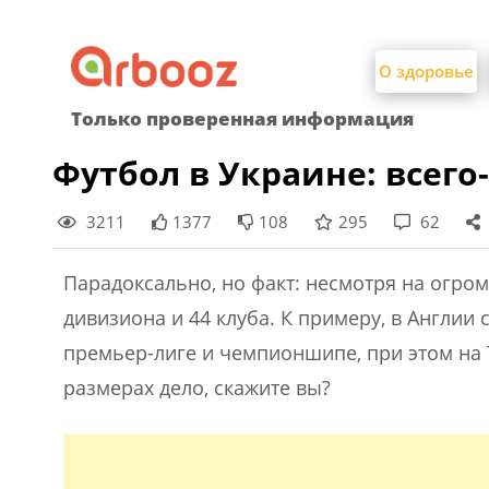
Найти:
Skip
to
О здоровье
content
Только проверенная информация
Футбол в Украине: всего
3211
1377
108
295
62
Парадоксально, но факт: несмотря на огро
дивизиона и 44 клуба. К примеру, в Англии
премьер-лиге и чемпионшипе, при этом на Т
размерах дело, скажите вы?