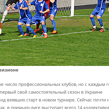
визионе
ое число профессиональных клубов, но с каждым 
 первый свой самостоятельный сезон в Украине
нд взявших старт в новом турнире. Сейчас почти н
к, в премьер-лиге выступает всего 14 коллективов