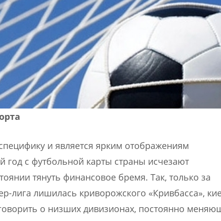
орта
 специфику и является ярким отображениям
й год с футбольной карты страны исчезают
оянии тянуть финансовое бремя. Так, только за
ер-лига лишилась криворожского «Кривбасса», ки
 говорить о низших дивизионах, постоянно меняю