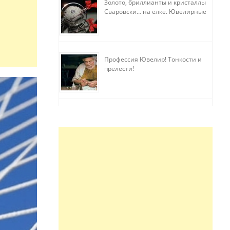
Золото, бриллианты и кристаллы
Сваровски… на елке. Ювелирные
прихоти
Профессия Ювелир! Тонкости и
прелести!