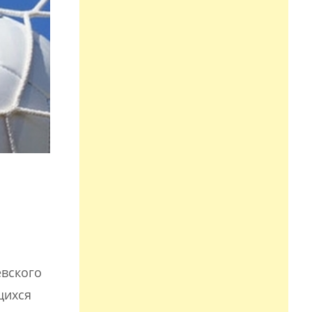
евского
щихся