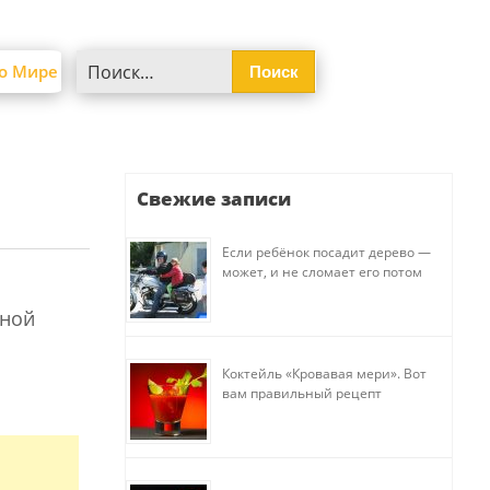
Найти:
о Мире
Свежие записи
Если ребёнок посадит дерево —
может, и не сломает его потом
тной
Коктейль «Кровавая мери». Вот
вам правильный рецепт