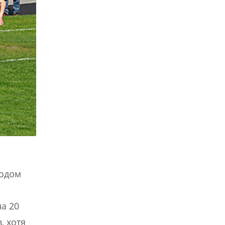
годом
а 20
, хотя