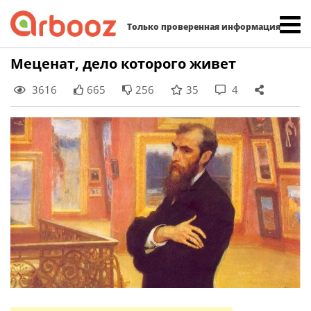
Найти:
Только проверенная информация
Skip
Меценат, дело которого живет
to
3616
665
256
35
4
content