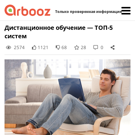
Найти:
Только проверенная информация
Skip
Дистанционное обучение — ТОП-5
to
систем
content
2574
1121
68
28
0