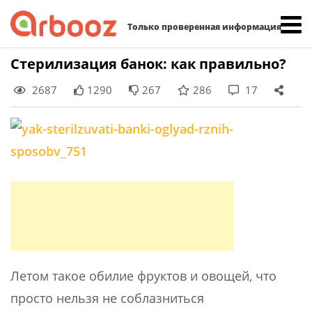
Найти:
Только проверенная информация
Skip
Стерилизация банок: как правильно?
to
2687
1290
267
286
17
content
Летом такое обилие фруктов и овощей, что
просто нельзя не соблазниться