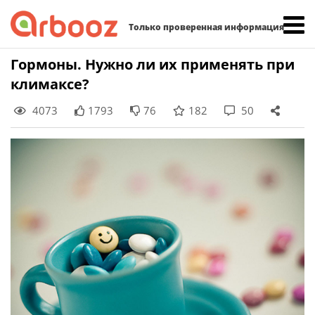
Найти:
Только проверенная информация
Skip
Гормоны. Нужно ли их применять при
to
климаксе?
content
4073
1793
76
182
50