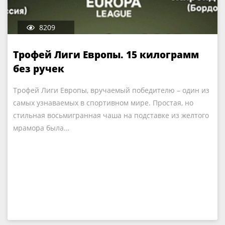
8209
Трофей Лиги Европы. 15 килограмм
без ручек
Трофей Лиги Европы, вручаемый победителю – один из
самых узнаваемых в спортивном мире. Простая, но
стильная восьмигранная чаша на подставке из желтого
мрамора была…