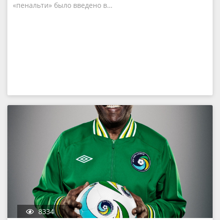
«пенальти» было введено в…
8334