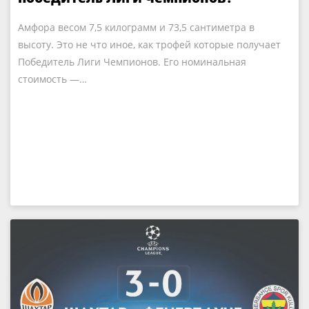
Амфора весом 7,5 килограмм и 73,5 сантиметра в
высоту. Это не что иное, как трофей которые получает
Победитель Лиги Чемпионов. Его номинальная
стоимость —…