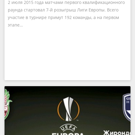
2 июля 2015 года матчами первого квалификационного
раунда стартовал 7-й розыгрыш Лиги Европы. Всего
участие в турнире примут 192 команды, а на первом
этапе…