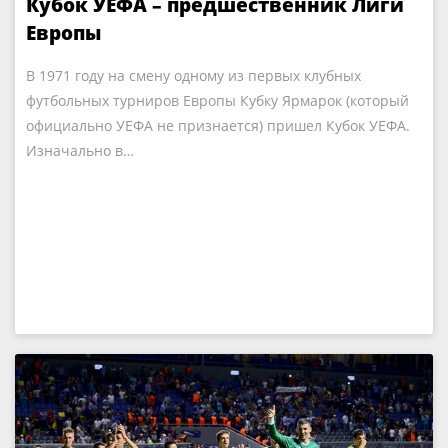
Кубок УЕФА – предшественник Лиги
Европы
В 1971 году на смену одному из первых клубных
футбольных турниров Европы Кубку Ярмарок (который
официально УЕФА не признается) пришел Кубок УЕФА.
Изначально в…