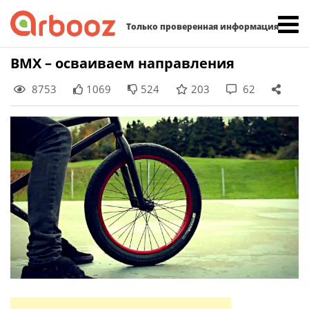
Найти:
Только проверенная информация
Skip
BMX – осваиваем направления
to
8753
1069
524
203
62
content