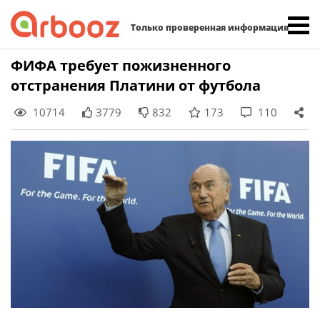
Найти:
Только проверенная информация
Skip
ФИФА требует пожизненного
to
отстранения Платини от футбола
content
10714
3779
832
173
110