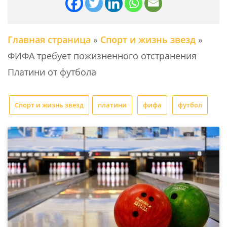
Главная страница
»
Спорт и жизнь звезд
»
ФИФА требует пожизненного отстранения
Платини от футбола
Спорт и жизнь звезд
платини
фифа
футбол