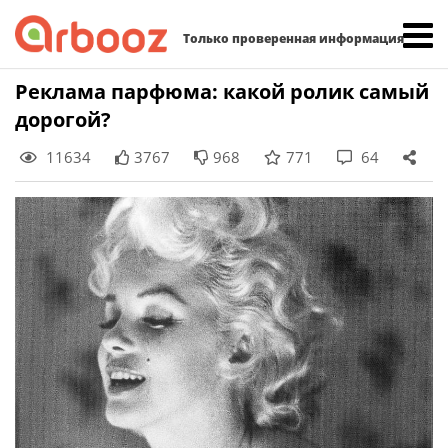
Найти:
Только проверенная информация
Skip
Реклама парфюма: какой ролик самый
to
дорогой?
content
11634
3767
968
771
64