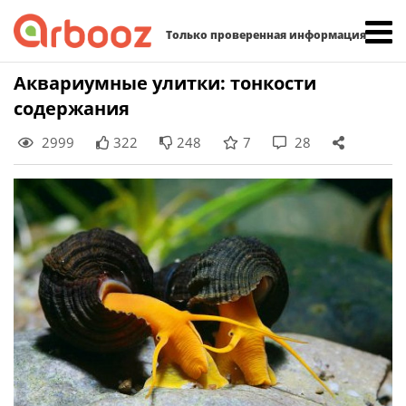
Найти:
Только проверенная информация
Skip
Аквариумные улитки: тонкости
to
содержания
content
2999
322
248
7
28