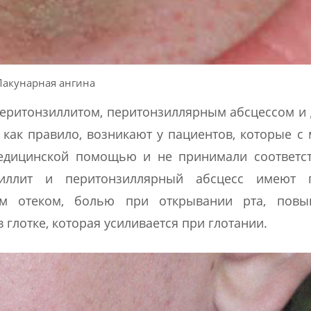
Лакунарная ангина
еритонзиллитом, перитонзиллярным абсцессом и
как правило, возникают у пациентов, которые с
медицинской помощью и не принимали соответс
зиллит и перитонзиллярный абсцесс имеют 
им отеком, болью при открывании рта, пов
глотке, которая усиливается при глотании.