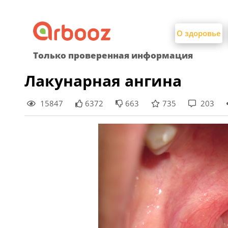
Найти:
Skip
to
О здоровье
content
Только проверенная информация
Лакунарная ангина
15847
6372
663
735
203