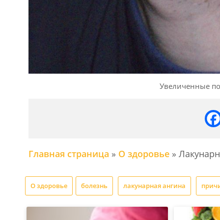
Увеличенные по
Главная страница
»
О здоровье
»
Лакунарн
О здоровье
болезнь
лакунарная ангина
прич