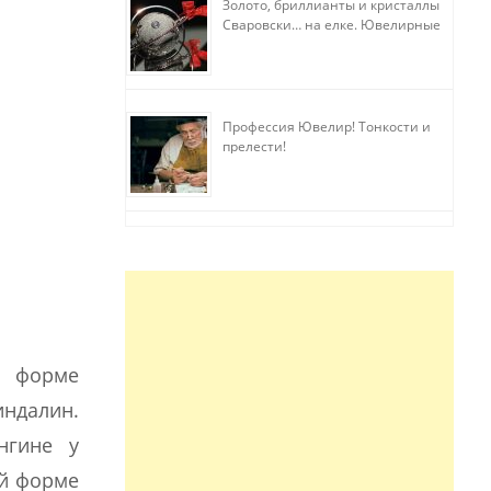
Золото, бриллианты и кристаллы
Сваровски… на елке. Ювелирные
прихоти
Профессия Ювелир! Тонкости и
прелести!
й форме
индалин.
нгине у
ой форме