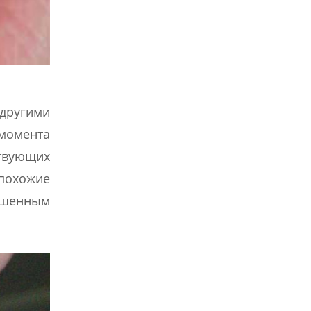
 другими
 момента
твующих
похожие
ышенным