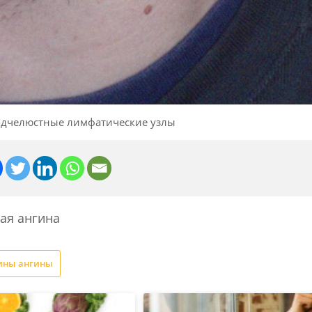
дчелюстные лимфатические узлы
ая ангина
ины ангины