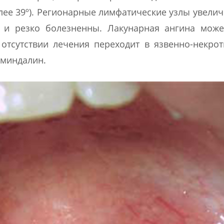
лее 39º). Регионарные лимфатические узлы увели
я и резко болезненны. Лакунарная ангина може
отсутствии лечения переходит в язвенно-некро
 миндалин.