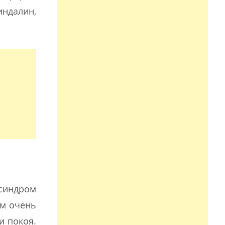
индалин,
синдром
ым очень
и покоя.