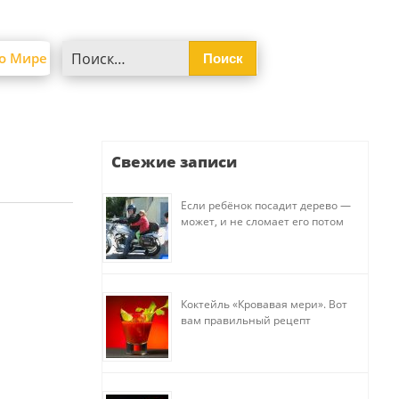
Найти:
о Мире
Свежие записи
Если ребёнок посадит дерево —
может, и не сломает его потом
Коктейль «Кровавая мери». Вот
вам правильный рецепт