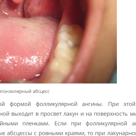
атонзилярный абсцесс
ной формой фолликулярной ангины. При это
ной выходит в просвет лакун и на поверхность м
ойными пленками. Если при фолликулярной а
е абсцессы с ровными краями, то при лакунарн