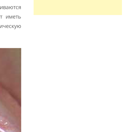
чиваются
т иметь
тическую