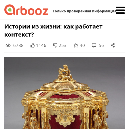
Найти:
Только проверенная информация
Skip
Истории из жизни: как работает
to
контекст?
content
6788
1146
253
40
56