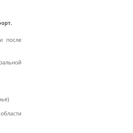
орт.
и после
ральной
рье)
области