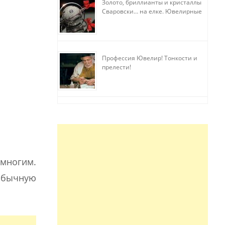
Золото, бриллианты и кристаллы
Сваровски… на елке. Ювелирные
прихоти
Профессия Ювелир! Тонкости и
прелести!
 многим.
обычную