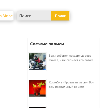
Найти:
о Мире
Свежие записи
Если ребёнок посадит дерево —
может, и не сломает его потом
Коктейль «Кровавая мери». Вот
вам правильный рецепт