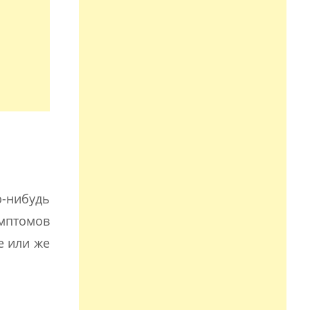
ю-нибудь
мптомов
е или же