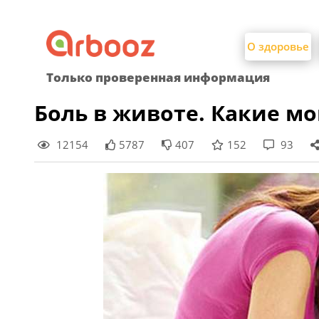
Найти:
Skip
to
О здоровье
content
Только проверенная информация
Боль в животе. Какие м
12154
5787
407
152
93