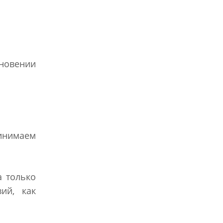
кновении
инимаем
а только
ий, как