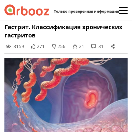
Найти:
Только проверенная информация
Skip
Гастрит. Классификация хронических
to
гастритов
content
3159
271
256
21
31