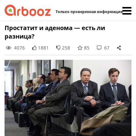
Найти:
Только проверенная информация
Skip
Простатит и аденома — есть ли
to
разница?
content
4076
1881
258
85
67