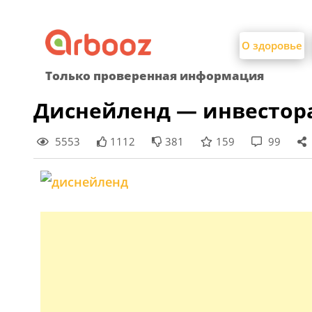
Найти:
Skip
to
О здоровье
content
Только проверенная информация
Диснейленд — инвестора
5553
1112
381
159
99