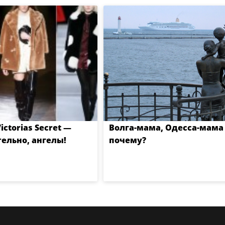
ctorias Secret —
Волга-мама, Одесса-мама 
ельно, ангелы!
почему?