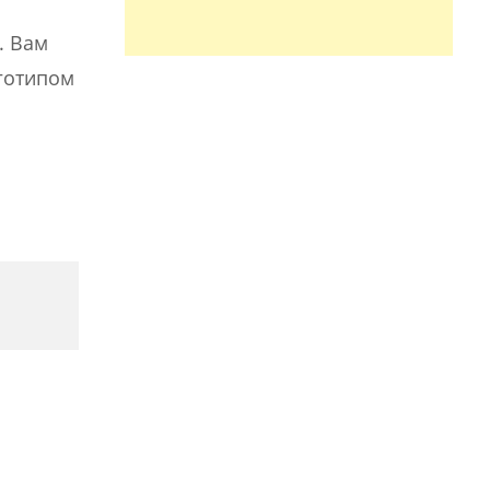
. Вам
оготипом