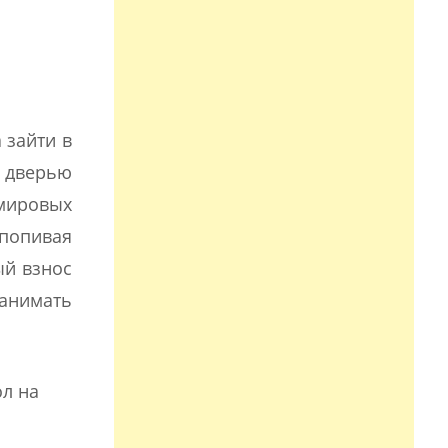
 зайти в
а дверью
 мировых
 попивая
ый взнос
занимать
л на