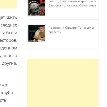
Золото, бриллианты и кристаллы
Сваровски… на елке. Ювелирные
прихоти
дет жить
оследнее
Профессия Ювелир! Тонкости и
жны были
прелести!
есторов,
еденном
 данного
 другие.
димо
 клуба
сть