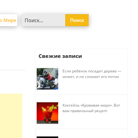
Найти:
о Мире
Свежие записи
Если ребёнок посадит дерево —
может, и не сломает его потом
Коктейль «Кровавая мери». Вот
вам правильный рецепт