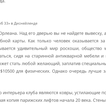
да.
уб 33» в Диснейленде
рлеана. Над его дверью вы не найдете вывеску, а
бной карты. Как только человек оказывается з
рывается удивительный мир роскоши, общество
аться, сидя на старинной антикварной мебели и
может стать любой желающий, заплатив специальн
 $10500 для физических. Однако очередь лучше 
 интерьера клуба являются ковры, устилающие по
ная копия парижских лифтов начала 20 века. Стены