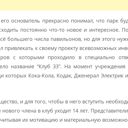
 его основатель прекрасно понимал, что парк бу
сходить постоянно что-то новое и интересное. П
всё большего числа павильонов, но для этого ну
ал привлекать к своему проекту всевозможных инв
оров с которыми проходило в специально отв
ло название “Клуб 33”. На момент учреждения
и которых Кока-Кола, Кодак, Дженерал Электрик и
щество, и для того, чтобы в него вступить необхо
е нового члена в клуб уходит 14 лет. Представители
учитывая их мотивацию и материальную возможно