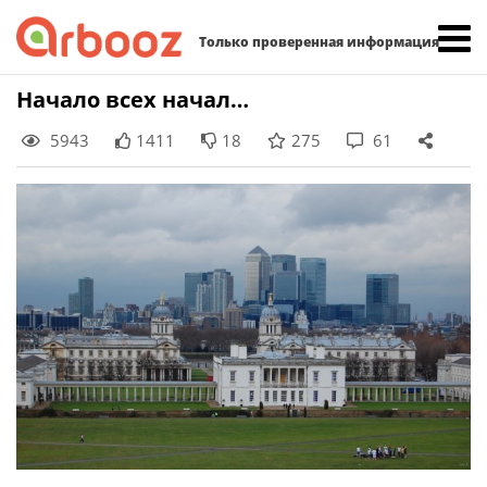
Найти:
Только проверенная информация
Skip
Начало всех начал…
to
5943
1411
18
275
61
content