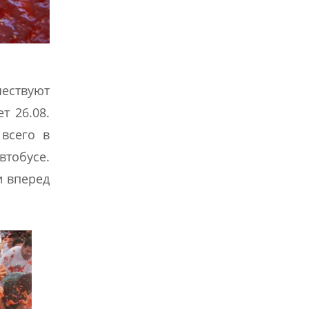
ествуют
т 26.08.
 всего в
втобусе.
и вперед