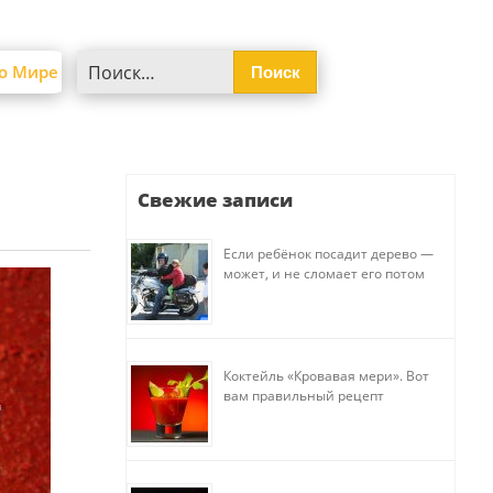
Найти:
о Мире
Свежие записи
Если ребёнок посадит дерево —
может, и не сломает его потом
Коктейль «Кровавая мери». Вот
вам правильный рецепт