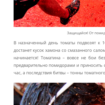
Защищайся! От помидо
В назначенный день томаты подвозят к 10
достанет кусок хамона со смазанного салом
начинается! Томатина – вовсе не бои бе
предварительно помидорами и приносить с
час, а последствия битвы – тонны томатно