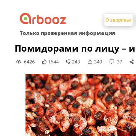
Найти:
Skip
to
О здоровье
content
Только проверенная информация
Помидорами по лицу – и
6426
1644
243
343
37