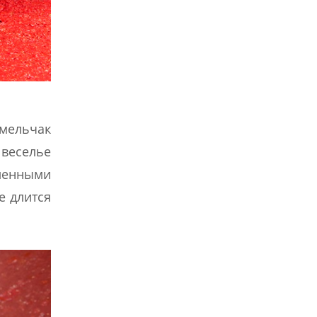
смельчак
 веселье
вленными
е длится