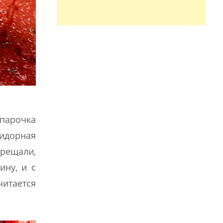
 парочка
мидорная
рещали,
ину, и с
итается