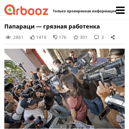
Найти:
Только проверенная информация
Skip
Папараци — грязная работенка
to
2861
1419
176
301
3
content