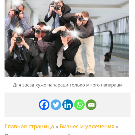
Для звезд хуже папараци только много папараци
Главная страница
»
Бизнес и увлечения
»