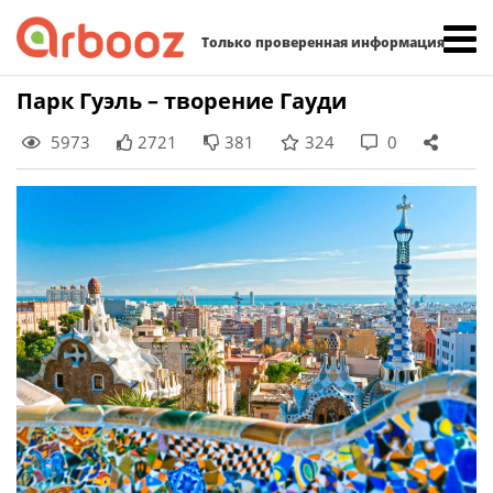
Найти:
Только проверенная информация
Skip
Парк Гуэль – творение Гауди
to
5973
2721
381
324
0
content