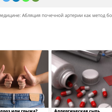
медицине: Абляция почечной артерии как метод б
дроз или грыжа?
Аллергическая сыпь