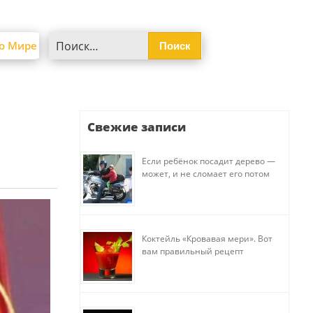
Найти:
о Мире
Свежие записи
Если ребёнок посадит дерево —
может, и не сломает его потом
Коктейль «Кровавая мери». Вот
вам правильный рецепт