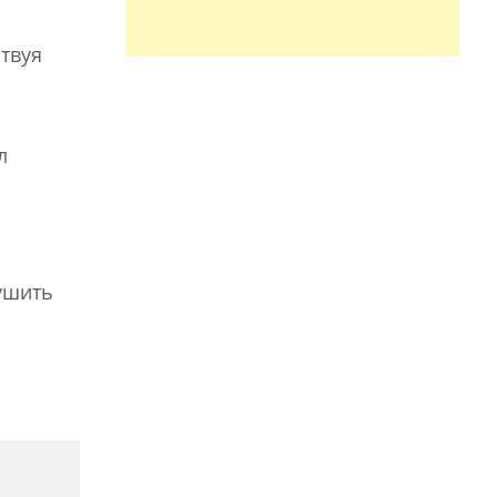
твуя
л
ушить