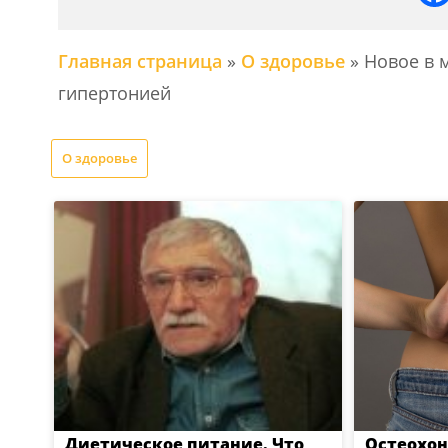
Главная страница
»
О здоровье
»
Новое в 
гипертонией
О здоровье
Диетическое питание. Что
Остеохон