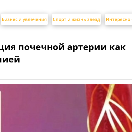
Бизнес и увлечения
Спорт и жизнь звезд
Интересно 
ция почечной артерии как
нией