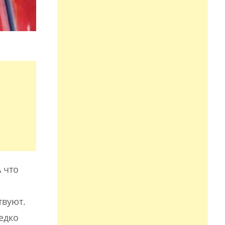
 что
твуют.
едко