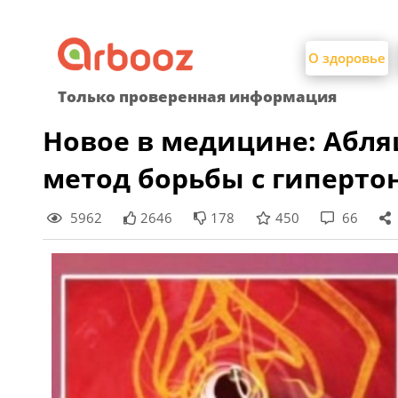
Найти:
Skip
to
О здоровье
content
Только проверенная информация
Новое в медицине: Абля
метод борьбы с гиперто
5962
2646
178
450
66