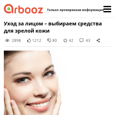
Найти:
Только проверенная информация
Skip
Уход за лицом – выбираем средства
to
для зрелой кожи
content
2898
1212
80
42
43