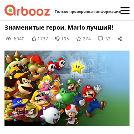
Найти:
Только проверенная информация
Skip
Знаменитые герои. Mario лучший!
to
6040
1737
195
274
32
content