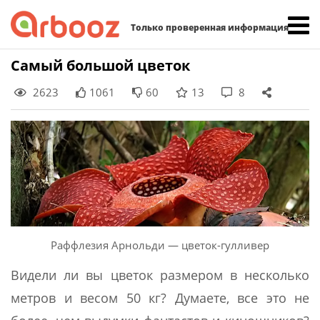
Найти:
Только проверенная информация
Skip
Самый большой цветок
to
2623
1061
60
13
8
content
Раффлезия Арнольди — цветок-гулливер
Видели ли вы цветок размером в несколько
метров и весом 50 кг? Думаете, все это не