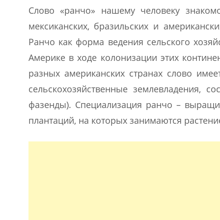
Слово «ранчо» нашему человеку знаком
мексиканских, бразильских и американски
Ранчо как форма ведения сельского хозя
Америке в ходе колонизации этих континен
разных американских странах слово имеет
сельскохозяйственные землевладения, со
фазенды). Специализация ранчо – выращив
плантаций, на которых занимаются растени