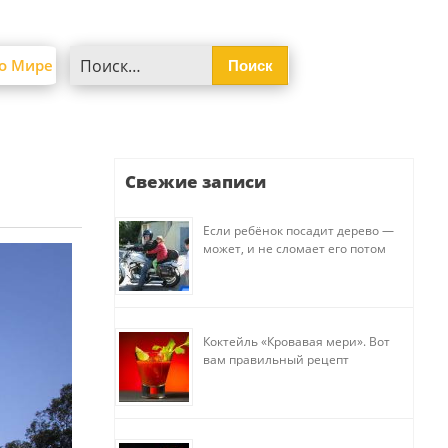
Найти:
о Мире
Свежие записи
Если ребёнок посадит дерево —
может, и не сломает его потом
Коктейль «Кровавая мери». Вот
вам правильный рецепт