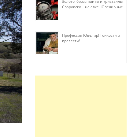
Золото, бриллианты и кристаллы
Сваровски… на елке. Ювелирные
прихоти
Профессия Ювелир! Тонкости и
прелести!