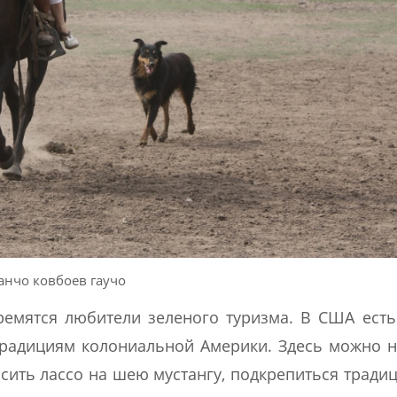
анчо ковбоев гаучо
ремятся любители зеленого туризма. В США ест
радициям колониальной Америки. Здесь можно 
росить лассо на шею мустангу, подкрепиться трад