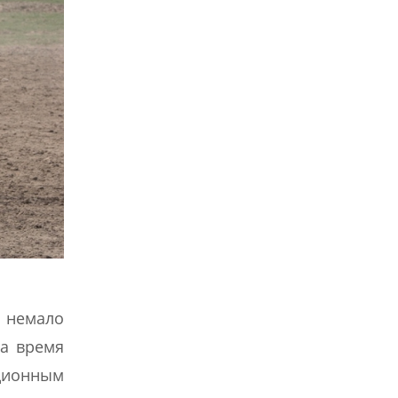
ь немало
на время
иционным