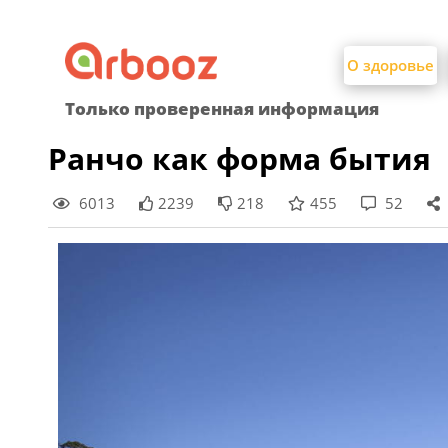
Найти:
Skip
to
О здоровье
content
Только проверенная информация
Ранчо как форма бытия
6013
2239
218
455
52