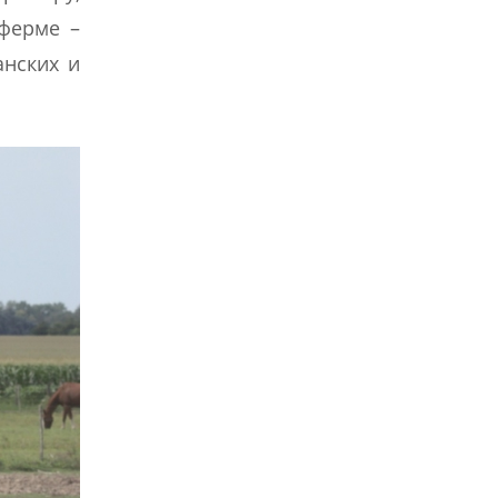
 ферме –
анских и