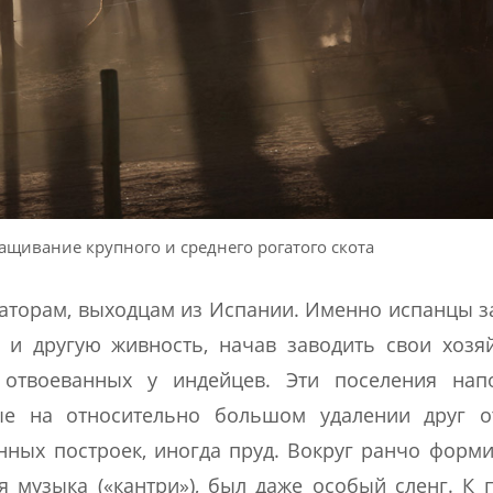
щивание крупного и среднего рогатого скота
аторам, выходцам из Испании. Именно испанцы з
р и другую живность, начав заводить свои хозя
 отвоеванных у индейцев. Эти поселения нап
ые на относительно большом удалении друг от
ных построек, иногда пруд. Вокруг ранчо форм
я музыка («кантри»), был даже особый сленг. К 