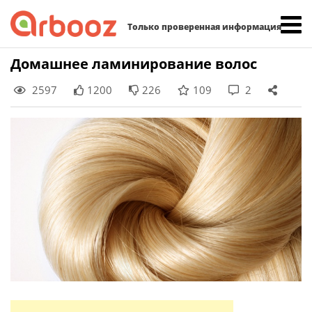
Найти:
Только проверенная информация
Skip
Домашнее ламинирование волос
to
2597
1200
226
109
2
content