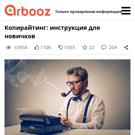
Найти:
Только проверенная информация
Skip
Копирайтинг: инструкция для
to
новичков
content
10958
1106
1055
22
204