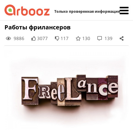
Найти:
Только проверенная информация
Skip
Работы фрилансеров
to
9886
3077
117
130
139
content