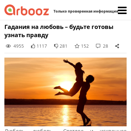
Найти:
Только проверенная информация
Skip
Гадания на любовь – будьте готовы
to
узнать правду
content
4955
1117
281
152
28