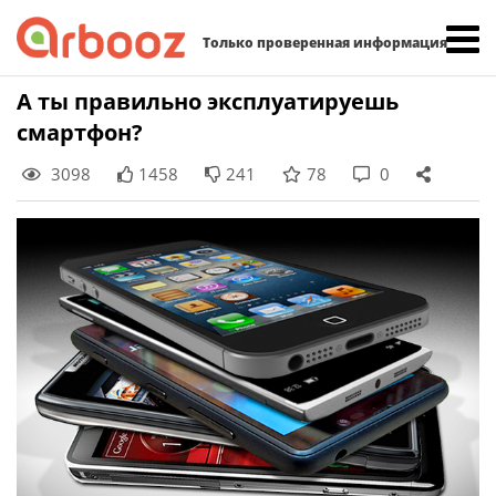
Найти:
Только проверенная информация
Skip
А ты правильно эксплуатируешь
to
смартфон?
content
3098
1458
241
78
0