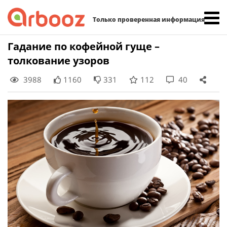
Найти:
Только проверенная информация
Skip
Гадание по кофейной гуще –
to
толкование узоров
content
3988
1160
331
112
40