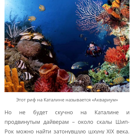
Этот риф на Каталине называется «Аквариум»
Но не будет скучно на Каталине и
продвинутым дайверам – около скалы Шип-
Рок можно найти затонувшую шхуну XIX века.