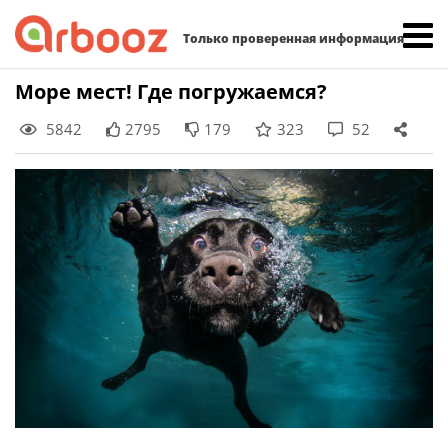
Найти:
Только проверенная информация
Skip
Море мест! Где погружаемся?
to
5842
2795
179
323
52
content