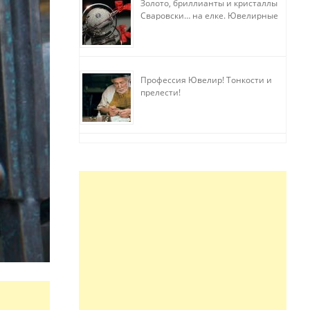
Золото, бриллианты и кристаллы
Сваровски… на елке. Ювелирные
прихоти
Профессия Ювелир! Тонкости и
прелести!