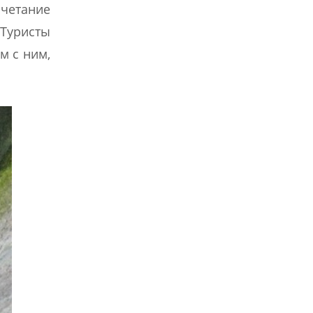
очетание
 Туристы
м с ним,