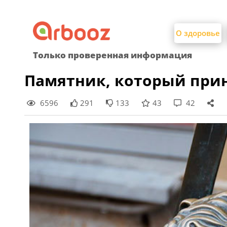
Найти:
Skip
to
О здоровье
content
Только проверенная информация
Памятник, который прин
6596
291
133
43
42