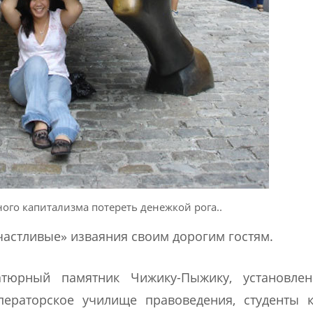
ого капитализма потереть денежкой рога..
счастливые» изваяния своим дорогим гостям.
тюрный памятник Чижику-Пыжику, установле
ператорское училище правоведения, студенты к