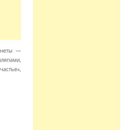
ланеты —
шляпами,
частье»,