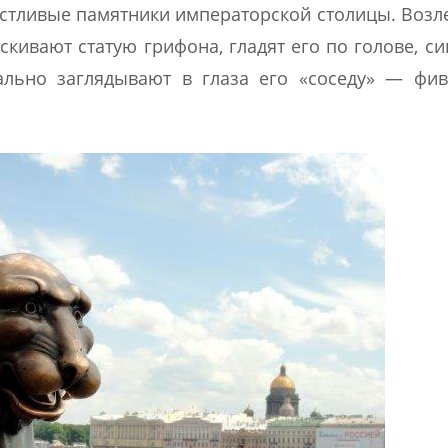
тливые памятники императорской столицы. Возл
кивают статую грифона, гладят его по голове, с
ально заглядывают в глаза его «соседу» — фи