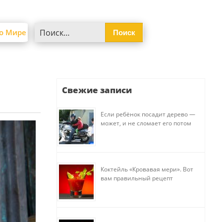
Найти:
о Мире
Свежие записи
Если ребёнок посадит дерево —
может, и не сломает его потом
Коктейль «Кровавая мери». Вот
вам правильный рецепт