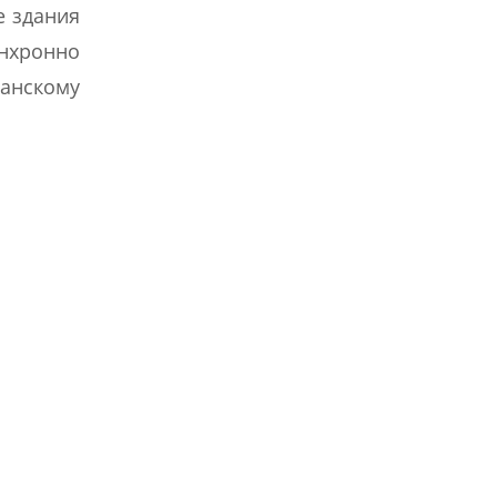
е здания
инхронно
ванскому