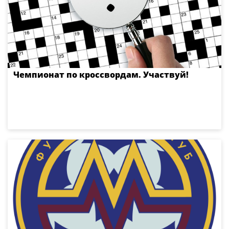
Чемпионат по кроссвордам. Участвуй!