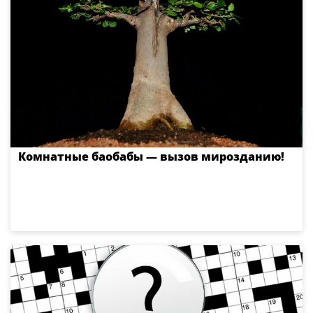
Комнатные баобабы — вызов мирозданию!