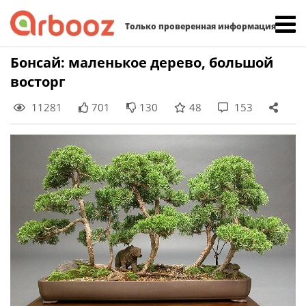
Найти:
Только проверенная информация
Skip
Бонсай: маленькое дерево, большой
to
восторг
content
11281
701
130
48
153