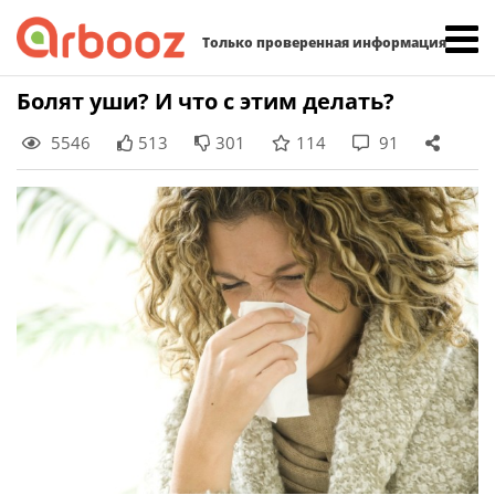
Найти:
Только проверенная информация
Skip
Болят уши? И что с этим делать?
to
5546
513
301
114
91
content