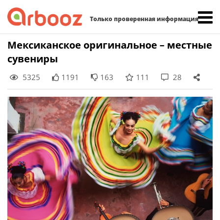
Найти:
Только проверенная информация
Skip
Мексиканское оригинальное – местные
to
сувениры
content
5325
1191
163
111
28