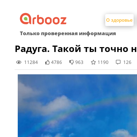
Найти:
Skip
to
О здоровье
content
Только проверенная информация
Радуга. Такой ты точно н
11284
4786
963
1190
126