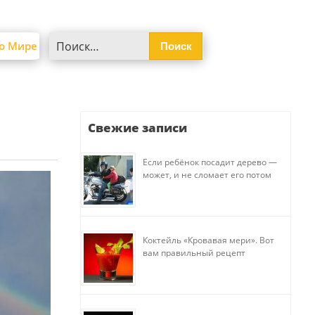
Найти:
о Мире
Свежие записи
Если ребёнок посадит дерево —
может, и не сломает его потом
Коктейль «Кровавая мери». Вот
вам правильный рецепт