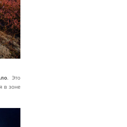
ало
. Это
я в зоне