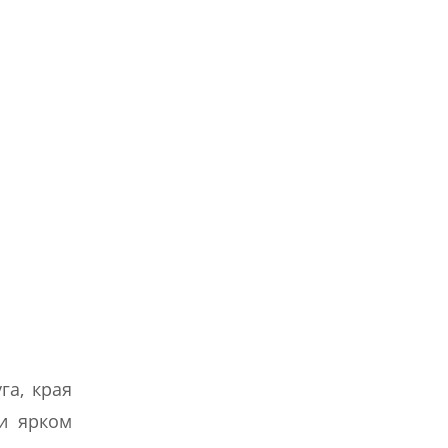
га, края
и ярком