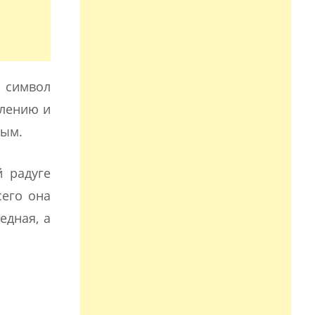
к символ
млению и
ным.
 радуге
сего она
едная, а