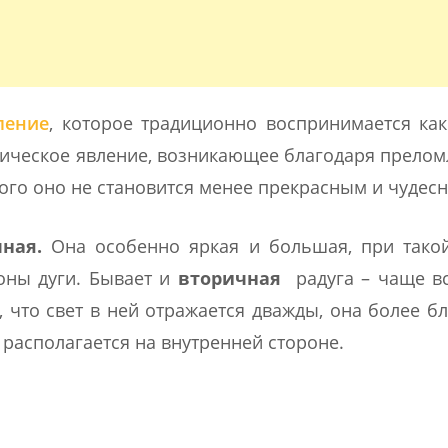
ление
, которое традиционно воспринимается ка
изическое явление, возникающее благодаря прело
того оно не становится менее прекрасным и чудес
ная.
Она особенно яркая и большая, при такой
оны дуги. Бывает и
вторичная
радуга – чаще в
 что свет в ней отражается дважды, она более бл
 располагается на внутренней стороне.