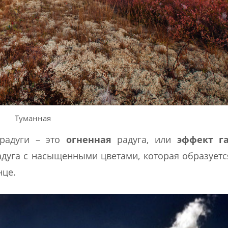
Туманная
радуги – это
огненная
радуга, или
эффект г
адуга с насыщенными цветами, которая образуетс
нце.