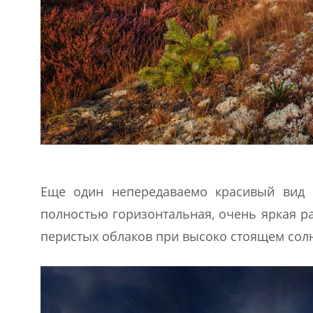
Еще один непередаваемо красивый вид 
полностью горизонтальная, очень яркая р
перистых облаков при высоко стоящем сол