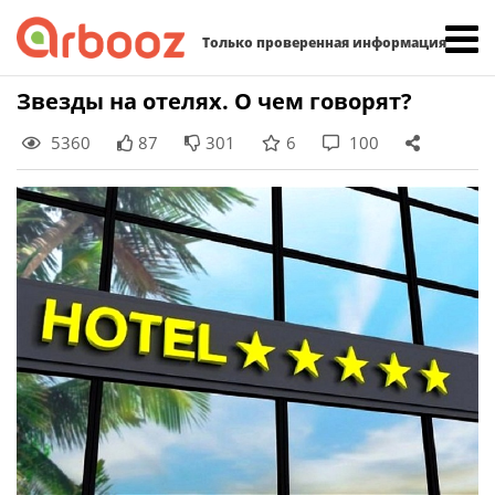
Найти:
Только проверенная информация
Skip
Звезды на отелях. О чем говорят?
to
5360
87
301
6
100
content