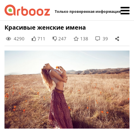
Найти:
Только проверенная информация
Skip
Красивые женские имена
to
4290
711
247
138
39
content