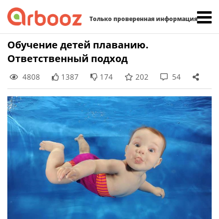
Найти:
Только проверенная информация
Skip
Обучение детей плаванию.
to
Ответственный подход
content
4808
1387
174
202
54