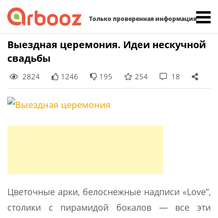
Найти:
Только проверенная информация
Skip
Выездная церемония. Идеи нескучной
to
свадьбы
content
2824
1246
195
254
18
Цветочные арки, белоснежные надписи «Love”,
столики с пирамидой бокалов — все эти