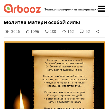
Найти:
Только проверенная информация
Skip
Молитва матери особой силы
to
3026
1096
280
162
52
content