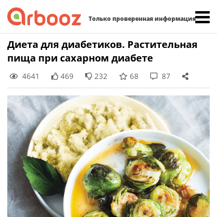
Найти:
Только проверенная информация
Skip
Диета для диабетиков. Растительная
to
пища при сахарном диабете
content
4641
469
232
68
87