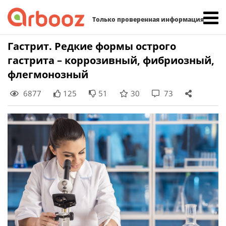
Найти:
Только проверенная информация
Skip
Гастрит. Редкие формы острого
to
гастрита – коррозивный, фибриозный,
content
флегмонозный
6877
125
51
30
73